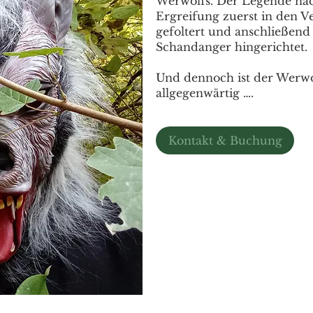
Werwolfs. Der Legende nac
Ergreifung zuerst in den V
gefoltert und anschließen
Schandanger hingerichtet.
Und dennoch ist der Werwo
allgegenwärtig ….
Kontakt & Buchung