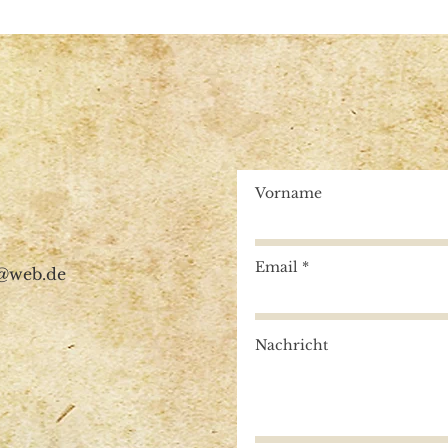
Vorname
Email
g@web.de
Nachricht