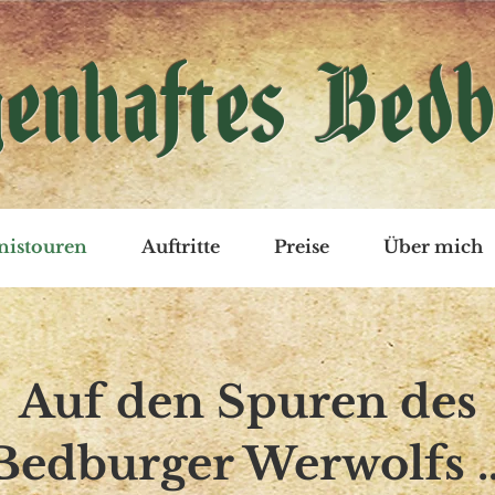
enhaftes Bedb
nistouren
Auftritte
Preise
Über mich
Auf den Spuren des
Bedburger Werwolfs 