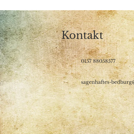
Kontakt
0157 88058577
sagenhaftes-bedbur