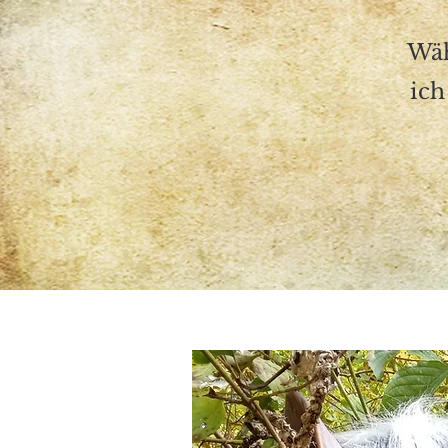
Wäh
ich