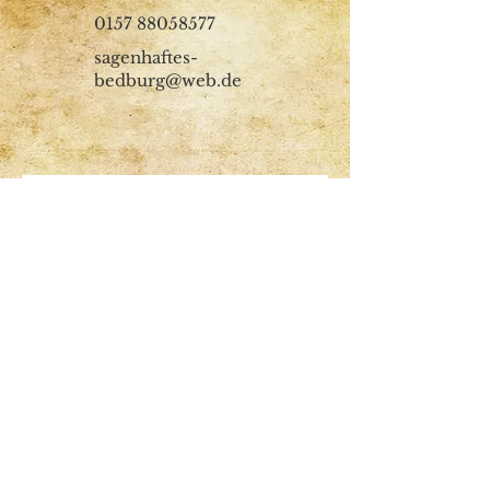
0157 88058577
sagenhaftes-
bedburg@web.de
Vorname
Nachname
Email
Nachricht