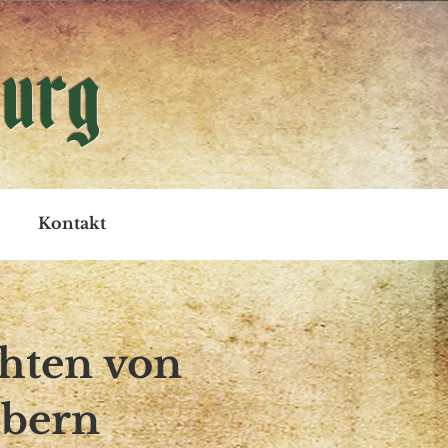
urg
Kontakt
hten von
äbern