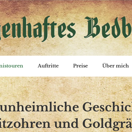
enhaftes Bedb
nistouren
Auftritte
Preise
Über mich
 unheimliche Geschic
itzohren und Goldgr