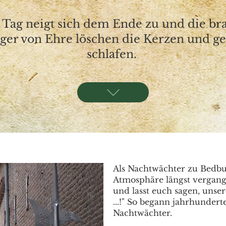
 Tag neigt sich dem Ende zu und die br
ger von Ehre löschen die Kerzen und g
schlafen.
Als Nachtwächter zu Bedbur
Atmosphäre längst vergange
und lasst euch sagen, unse
...!" So begann jahrhunder
Nachtwächter.