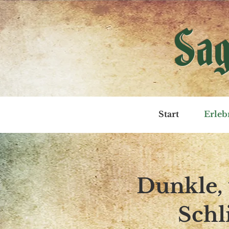
Sag
Start
Erleb
Dunkle,
Schl